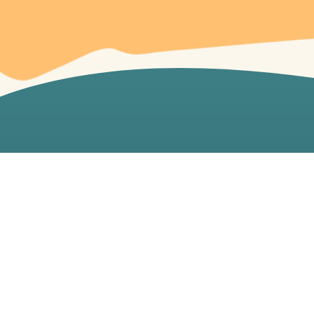
那須ユートピア 美野沢アー
NASU UTOPIA Minosawa Art village
〒329-3437