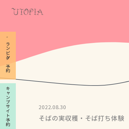
Concept
グランピング予約
コンセプト
Experience
体験
Artist
アーティスト
Virtual Tour
キャンプサイト予約
バーチャルツアー
Photo Gallery
2022.08.30
そばの実収穫・そば打ち体験
ギャラリー
Stay & Sauna