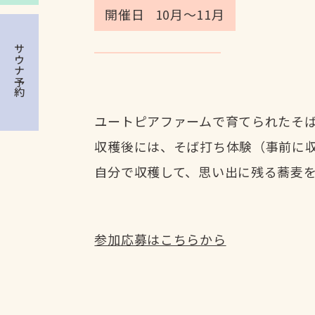
開催日
10月～11月
ステイ&サウナ
Charge
サウナ予約
料金
News
お知らせ
Information
ユートピアファームで育てられたそ
基本情報/アクセス
収穫後には、そば打ち体験（事前に
FAQ
自分で収穫して、思い出に残る蕎麦
よくある質問
Contact
お問い合わせ
参加応募はこちらから