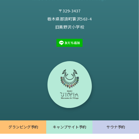
〒329-3437
栃木県那須町簑沢563-4
旧美野沢小学校
Copyright © 2022 NASU UTOPIA All rights reserved.
グランピング予約
キャンプサイト予約
サウナ予約