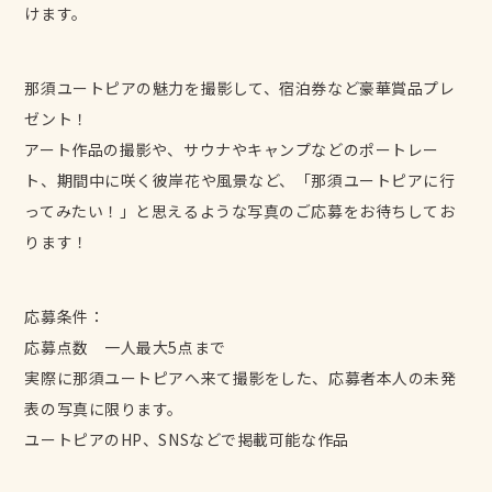
Charge
けます。
料金
News
お知らせ
那須ユートピアの魅力を撮影して、宿泊券など豪華賞品プレ
Information
ゼント！
基本情報/アクセス
FAQ
アート作品の撮影や、サウナやキャンプなどのポートレー
よくある質問
ト、期間中に咲く彼岸花や風景など、「那須ユートピアに行
Contact
ってみたい！」と思えるような写真のご応募をお待ちしてお
お問い合わせ
ります！
応募条件：
応募点数 一人最大5点まで
実際に那須ユートピアへ来て撮影をした、応募者本人の未発
表の写真に限ります。
ユートピアのHP、SNSなどで掲載可能な作品