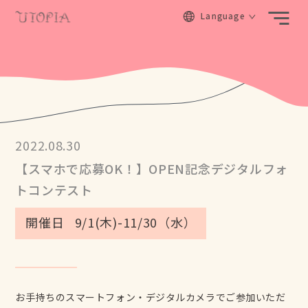
Language
Concept
コンセプト
Experience
2022.08.30
体験
【スマホで応募OK！】OPEN記念デジタルフォ
Artist
トコンテスト
アーティスト
Virtual Tour
開催日
9/1(木)-11/30（水）
バーチャルツアー
Photo Gallery
ギャラリー
Stay & Sauna
ステイ&サウナ
お手持ちのスマートフォン・デジタルカメラでご参加いただ